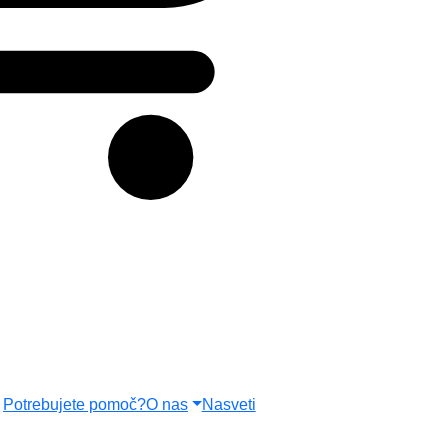
Zelene rastline
Okrasni lonci
Nega
Novo pri nas
Potrebujete pomoč?
O nas
Nasveti