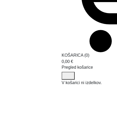
KOŠARICA
(
0
)
0,00
€
Pregled košarice
V košarici ni izdelkov.