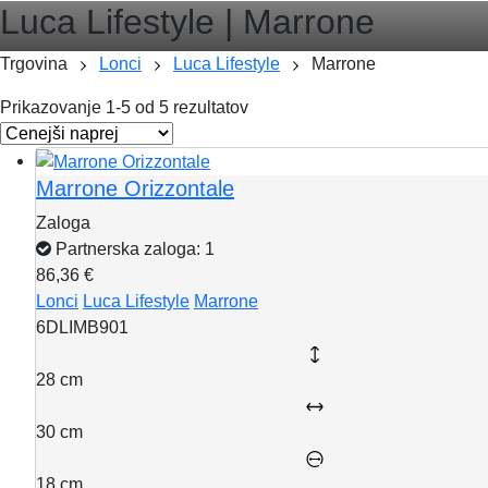
Luca Lifestyle |
Marrone
Trgovina
Lonci
Luca Lifestyle
Marrone
Prikazovanje 1-5 od 5 rezultatov
Marrone Orizzontale
Zaloga
Partnerska zaloga: 1
86,36 €
Lonci
Luca Lifestyle
Marrone
6DLIMB901
28 cm
30 cm
18 cm