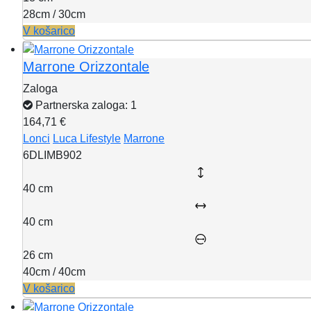
28cm / 30cm
V košarico
Marrone Orizzontale
Zaloga
Partnerska zaloga: 1
164,71 €
Lonci
Luca Lifestyle
Marrone
6DLIMB902
40 cm
40 cm
26 cm
40cm / 40cm
V košarico