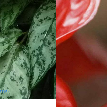
azija)