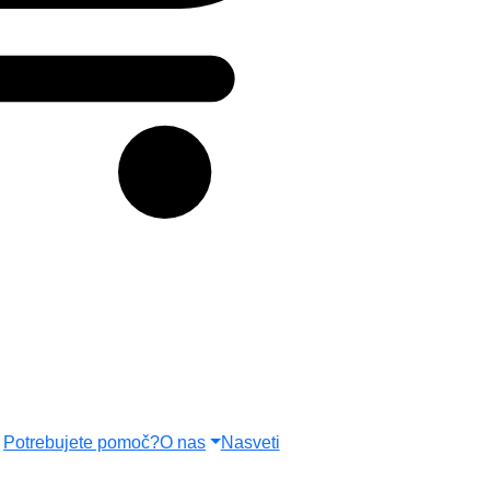
Zelene rastline
Okrasni lonci
Nega
Novo pri nas
Potrebujete pomoč?
O nas
Nasveti