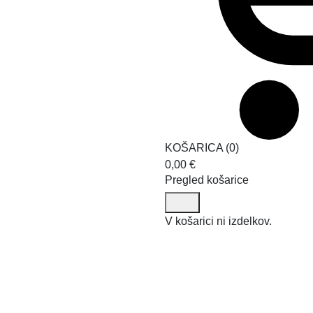
KOŠARICA
(
0
)
0,00
€
Pregled košarice
V košarici ni izdelkov.