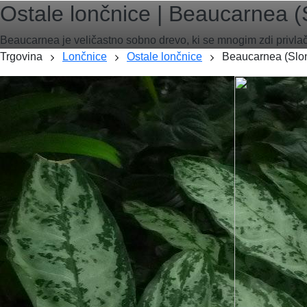
Ostale lončnice |
Beaucarnea (
Beaucarnea je veličastno sobno drevo, ki se mnogim zdi privlačn
Trgovina
Lončnice
Ostale lončnice
Beaucarnea (Slon