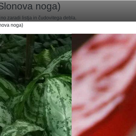
Slonova noga)
o zaradi listja in čudovitega debla.
ova noga)