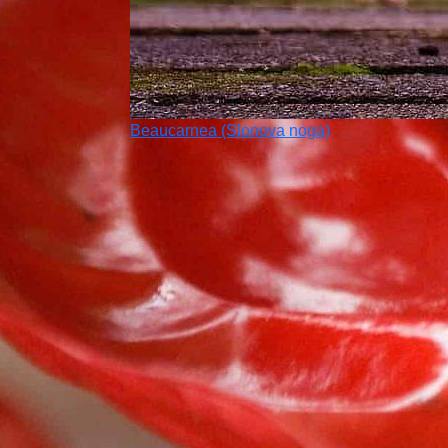
Beaucarnea (Slonova noga)