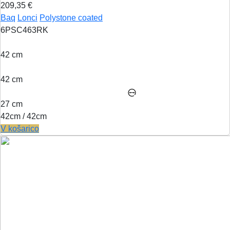
209,35 €
Baq
Lonci
Polystone coated
6PSC463RK
42 cm
42 cm
27 cm
42cm / 42cm
V košarico