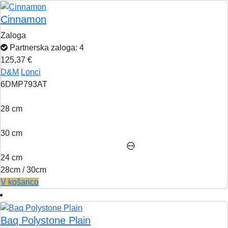
Cinnamon
Zaloga
Partnerska zaloga: 4
125,37 €
D&M
Lonci
6DMP793AT
28 cm
30 cm
24 cm
28cm / 30cm
V košarico
Baq Polystone Plain