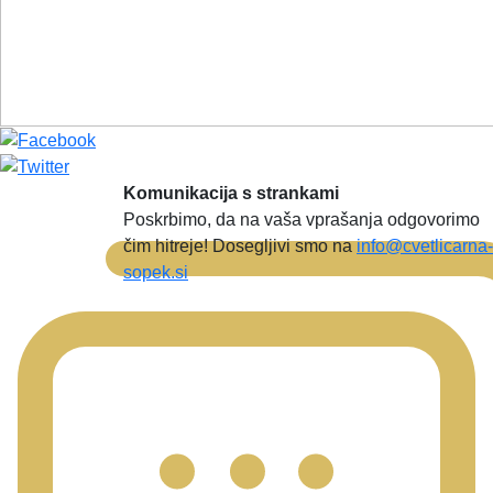
Komunikacija s strankami
Poskrbimo, da na vaša vprašanja odgovorimo
čim hitreje! Dosegljivi smo na
info@cvetlicarna-
sopek.si