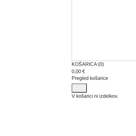
KOŠARICA
(
0
)
0,00
€
Pregled košarice
V košarici ni izdelkov.
Zelene rastline
Okrasni lonci