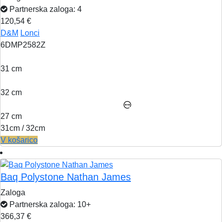
Partnerska zaloga: 4
120,54 €
D&M
Lonci
6DMP2582Z
31 cm
32 cm
27 cm
31cm / 32cm
V košarico
Baq Polystone Nathan James
Zaloga
Partnerska zaloga: 10+
366,37 €