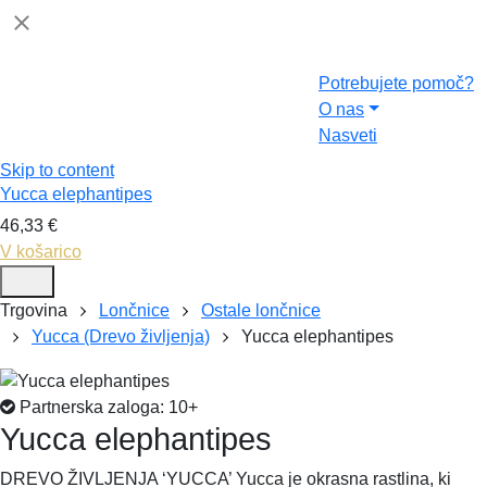
Nega
Novo pri nas
Potrebujete pomoč?
O nas
Nasveti
Skip to content
Yucca elephantipes
46,33
€
V košarico
Trgovina
Lončnice
Ostale lončnice
Yucca (Drevo življenja)
Yucca elephantipes
Partnerska zaloga: 10+
Yucca elephantipes
DREVO ŽIVLJENJA ‘YUCCA’ Yucca je okrasna rastlina, ki