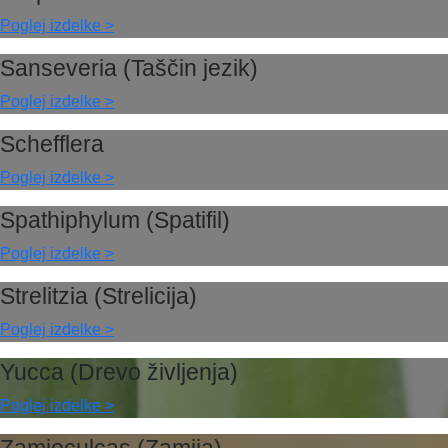
Poglej izdelke >
Sanseveria (Taščin jezik)
Poglej izdelke >
Schefflera
Poglej izdelke >
Spathiphylum (Spatifil)
Poglej izdelke >
Strelitzia (Strelicija)
Poglej izdelke >
Yucca (Drevo življenja)
Poglej izdelke >