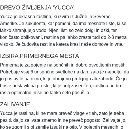
DREVO ŽIVLJENJA ‘YUCCA’
Yucca je okrasna rastlina, ki izvira iz Južne in Severne
Amerike. Je sukulenta, kar pomeni, da ima mesnate liste, ki se
lahko shranjujejo vodo. Njeni listi so zelo dolgi in ozki, ter
koničasto oblikovani, rastlina pa lahko zraste tudi do 2-3 metra
visoko. Je čudovita rastlina katera krasi naše domove in vrte.
IZBIRA PRIMERNEGA MESTA
Primerna je za gojenje na sončnih in dobro osvetljenih mestih.
Potrebuje vsaj 6 ur sončne svetlobe na dan, zato je najbolje, da
jo postavite na okno, ki je obrnjeno proti jugu ali zahodu. Če jo
boste postavili na prostor, ki je bolj zasenčen, rastlina ne bo
rasla optimalno in se bo lahko celo posušila.
ZALIVANJE
Yucca je rastlina, ki ne mara preveč vlage v tleh, zato je treba
paziti, da jo zalivate zmerno in ne preveč pogosto. Zalivajte jo,
ko se zgornji sloj zemlje izsuši na otip. V poletnih mesecih jo