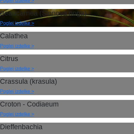
Poglej izdelke >
Beaucarnea (Slonova noga)
Poglej izdelke >
Calathea
Poglej izdelke >
Citrus
Poglej izdelke >
Crassula (krasula)
Poglej izdelke >
Croton - Codiaeum
Poglej izdelke >
Dieffenbachia