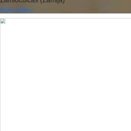
Zamioculcas (Zamija)
Poglej izdelke >