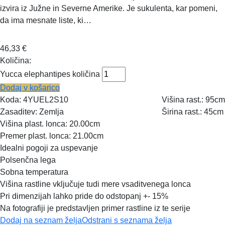
izvira iz Južne in Severne Amerike. Je sukulenta, kar pomeni,
da ima mesnate liste, ki…
46,33
€
Količina:
Yucca elephantipes količina
Dodaj v košarico
Koda:
4YUEL2S10
Višina rast.:
95cm
Zasaditev:
Zemlja
Širina rast.:
45cm
Višina plast. lonca:
20.00cm
Premer plast. lonca:
21.00cm
Idealni pogoji za uspevanje
Polsenčna lega
Sobna temperatura
Višina rastline vključuje tudi mere vsaditvenega lonca
Pri dimenzijah lahko pride do odstopanj +- 15%
Na fotografiji je predstavljen primer rastline iz te serije
Dodaj na seznam želja
Odstrani s seznama želja