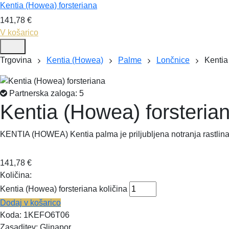
Kentia (Howea) forsteriana
141,78
€
V košarico
Trgovina
Kentia (Howea)
Palme
Lončnice
Kentia 
Partnerska zaloga: 5
Kentia (Howea) forsteria
KENTIA (HOWEA) Kentia palma je priljubljena notranja rastlina z
141,78
€
Količina:
Kentia (Howea) forsteriana količina
Dodaj v košarico
Koda:
1KEFO6T06
Zasaditev:
Glinapor