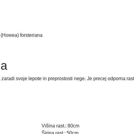
(Howea) forsteriana
na
aradi svoje lepote in preprostosti nege. Je precej odporna rast
Višina rast.:
80cm
Širina rast.:
50cm