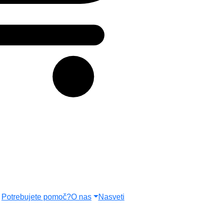
Zelene rastline
Okrasni lonci
Nega
Novo pri nas
Potrebujete pomoč?
O nas
Nasveti