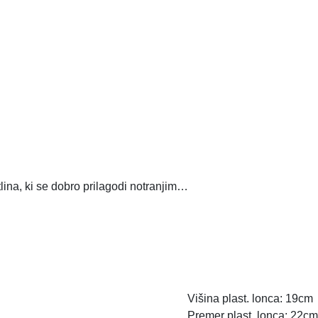
lina, ki se dobro prilagodi notranjim…
Višina plast. lonca:
19cm
Premer plast. lonca:
22cm