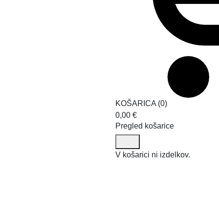
KOŠARICA
(
0
)
0,00
€
Pregled košarice
V košarici ni izdelkov.