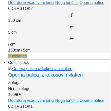
Dodatki in vsaditveni lonci
Nega lončnic
Oporne palice
6DHMSTOK2
150 cm
5 cm
/ cm
150cm / 5cm
V košarico
Out of stock
Oporna palica iz kokosovih vlaken
Zaloga
Ni na zalogi
16,99 €
Dodatki in vsaditveni lonci
Nega lončnic
Oporne palice
6DHMSTOK1