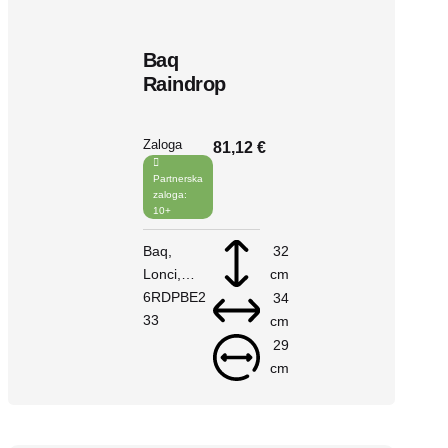
Baq
Raindrop
Zaloga
81,12 €
Partnerska
zaloga:
10+
Baq
32
Lonci
cm
Raindrop
6RDPBE2
34
V košarico
33
cm
29
cm