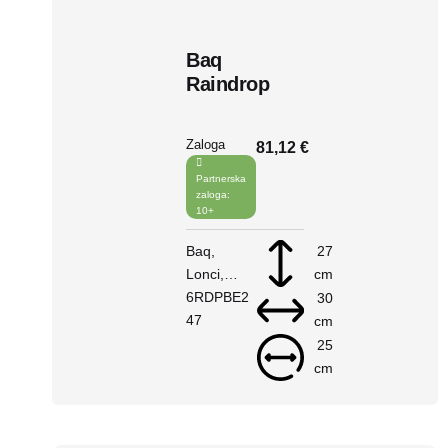
Baq
Raindrop
Zaloga
81,12 €
Partnerska
zaloga:
10+
Baq
27
Lonci
cm
Raindrop
6RDPBE2
30
V košarico
47
cm
25
cm