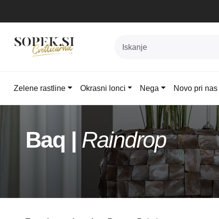
Zelene rastline
Okrasni lonci
Nega
Novo pri nas
Skip
to
Baq |
Raindrop
content