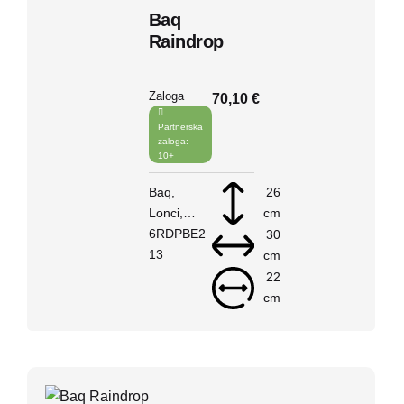
Baq
Raindrop
Zaloga
70,10 €
Partnerska
zaloga:
10+
Baq
26
Lonci
cm
Raindrop
6RDPBE2
30
V košarico
13
cm
22
cm