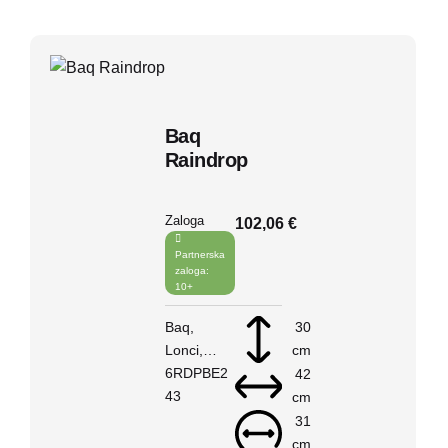
Baq
Raindrop
Zaloga
102,06 €
Partnerska
zaloga:
10+
Baq
30
Lonci
cm
Raindrop
6RDPBE2
42
V košarico
43
cm
31
cm