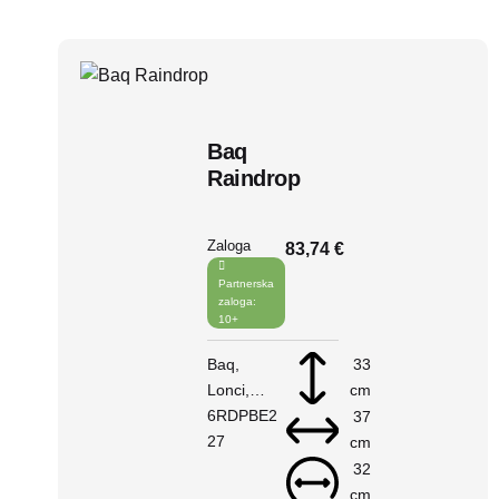
Baq
Raindrop
Zaloga
83,74 €
Partnerska
zaloga:
10+
Baq
33
Lonci
cm
Raindrop
6RDPBE2
37
V košarico
27
cm
32
cm