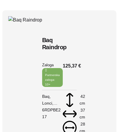
Baq
Raindrop
Zaloga
125,37 €
Partnerska
zaloga:
10+
Baq
42
Lonci
cm
Raindrop
6RDPBE2
37
V košarico
17
cm
28
cm