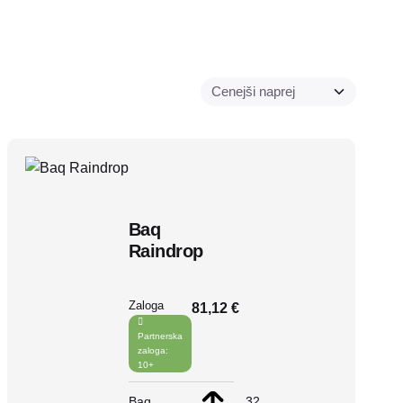
Baq
Raindrop
Zaloga
81,12 €
Partnerska
zaloga:
10+
Baq
32